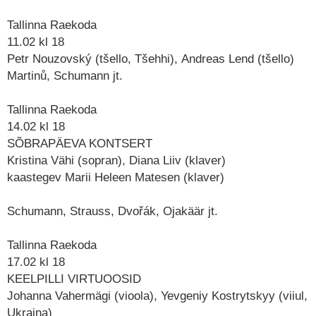
Tallinna Raekoda
11.02 kl 18
Petr Nouzovský
(tšello, Tšehhi),
Andreas Lend
(tšello)
Martinů, Schumann jt.
Tallinna Raekoda
14.02 kl 18
SÕBRAPÄEVA KONTSERT
Kristina Vähi
(sopran),
Diana Liiv
(klaver)
kaastegev
Marii Heleen Matesen
(klaver)
Schumann, Strauss, Dvořák, Ojakäär jt.
Tallinna Raekoda
17.02 kl 18
KEELPILLI VIRTUOOSID
Johanna Vahermägi
(vioola),
Yevgeniy Kostrytskyy
(viiul,
Ukraina)