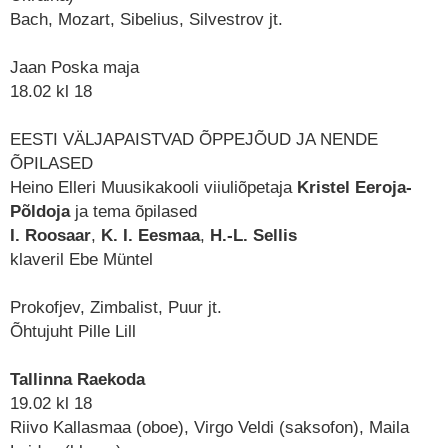
Bach, Mozart, Sibelius, Silvestrov jt.
Jaan Poska maja
18.02 kl 18
EESTI VÄLJAPAISTVAD ÕPPEJÕUD JA NENDE
ÕPILASED
Heino Elleri Muusikakooli viiuliõpetaja
Kristel Eeroja-
Põldoja
ja tema õpilased
I. Roosaar
,
K. I. Eesmaa
,
H.-L. Sellis
klaveril
Ebe Müntel
Prokofjev, Zimbalist, Puur jt.
Õhtujuht
Pille Lill
Tallinna Raekoda
19.02 kl 18
Riivo Kallasmaa
(oboe),
Virgo Veldi
(saksofon),
Maila