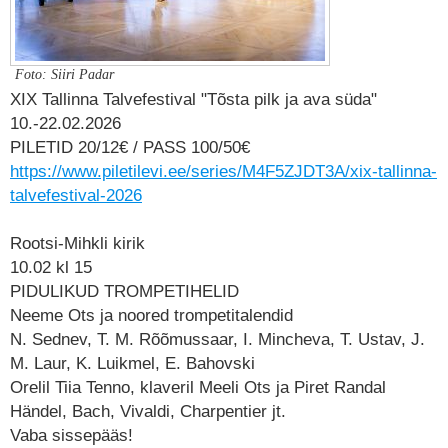
Foto: Siiri Padar
XIX Tallinna Talvefestival "Tõsta pilk ja ava süda"
10.-22.02.2026
PILETID 20/12€ / PASS 100/50€
https://www.piletilevi.ee/series/M4F5ZJDT3A/xix-tallinna-
talvefestival-2026
Rootsi-Mihkli kirik
10.02 kl 15
PIDULIKUD TROMPETIHELID
Neeme Ots
ja noored trompetitalendid
N. Sednev
,
T. M. Rõõmussaar
,
I. Mincheva
,
T. Ustav
,
J.
M. Laur
,
K. Luikmel
,
E. Bahovski
Orelil
Tiia Tenno
, klaveril
Meeli Ots
ja
Piret Randal
Händel, Bach, Vivaldi, Charpentier jt.
Vaba sissepääs!