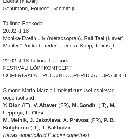
Laidna
(klaver)
Schumann, Poulenc, Schmitt jt.
Tallinna Raekoda
20.02 kl 18
Monika-Evelin Liiv
(metsosopran),
Ralf Taal
(klaver)
Mahler “Rückert Lieder", Lemba, Kapp, Tobias jt.
22.02 kl 18 Tallinna Raekoda
FESTIVALI LÕPPKONTSERT
OOPERIGALA – PUCCINI OOPERID JA TURANDOT
Simone Maria Marziali
meistrikursusel osalevad
ooperisolistid
Y. Bion
(IT),
V. Altaver
(FR),
M. Sondhi
(IT),
M.
Leppoja
,
L. Olev
,
M. Melnik
,
J. Jakovleva
,
A. Prévost
(FR),
P. B.
Bulgherini
(IT),
T. Kakhidze
Kavas ooperipärlid Puccini ooperitest