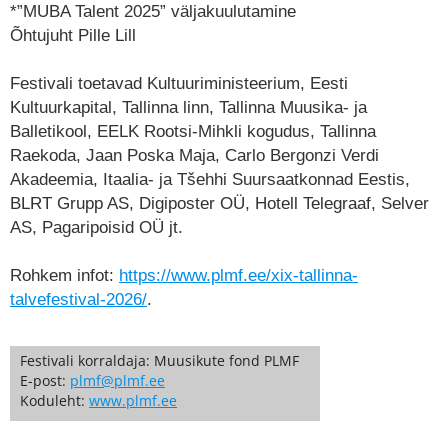
*”MUBA Talent 2025” väljakuulutamine
Õhtujuht
Pille Lill
Festivali toetavad Kultuuriministeerium, Eesti
Kultuurkapital, Tallinna linn, Tallinna Muusika- ja
Balletikool, EELK Rootsi-Mihkli kogudus, Tallinna
Raekoda, Jaan Poska Maja, Carlo Bergonzi Verdi
Akadeemia, Itaalia- ja Tšehhi Suursaatkonnad Eestis,
BLRT Grupp AS, Digiposter OÜ, Hotell Telegraaf, Selver
AS, Pagaripoisid OÜ jt.
Rohkem infot:
https://www.plmf.ee/xix-tallinna-
talvefestival-2026/
.
Festivali korraldaja: Muusikute fond PLMF
E-post:
plmf@plmf.ee
Koduleht:
www.plmf.ee